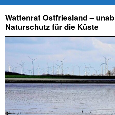
Zum
Inhalt
Wattenrat Ostfriesland – una
springen
Naturschutz für die Küste