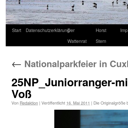
Start
Datenschutzerklärung
Der
Horst
Imp
Wattenrat
Stern
←
Nationalparkfeier in Cux
25NP_Juniorranger-mit-
Voß
Von
Redaktion
|
Veröffentlicht
16. Mai 2011
|
Die Originalgröße 