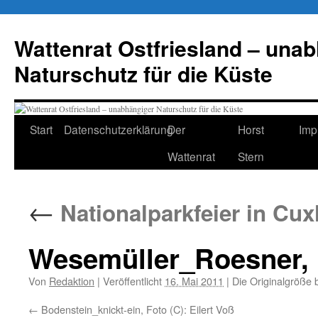
Zum
Inhalt
Wattenrat Ostfriesland – una
springen
Naturschutz für die Küste
Start
Datenschutzerklärung
Der
Horst
Imp
Wattenrat
Stern
←
Nationalparkfeier in Cux
Wesemüller_Roesner, F
Von
Redaktion
|
Veröffentlicht
16. Mai 2011
|
Die Originalgröße 
Bodenstein_knickt-ein, Foto (C): Eilert Voß