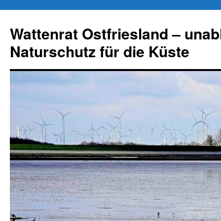
Zum
Inhalt
Wattenrat Ostfriesland – una
springen
Naturschutz für die Küste