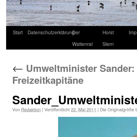
Start
Datenschutzerklärung
Der
Horst
Imp
Wattenrat
Stern
←
Umweltminister Sander: 
Freizeitkapitäne
Sander_Umweltminister
Von
Redaktion
|
Veröffentlicht
22. Mai 2011
|
Die Originalgröße 