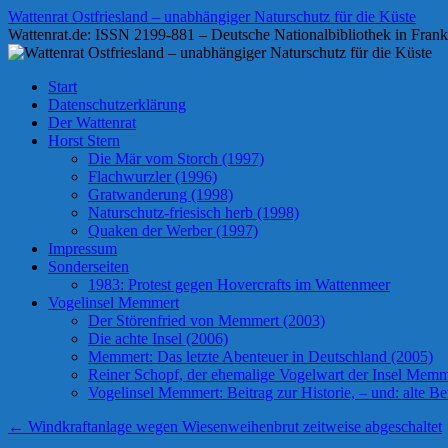
Zum
Wattenrat Ostfriesland – unabhängiger Naturschutz für die Küste
Inhalt
Wattenrat.de: ISSN 2199-881 – Deutsche Nationalbibliothek in Frank
springen
Start
Datenschutzerklärung
Der Wattenrat
Horst Stern
Die Mär vom Storch (1997)
Flachwurzler (1996)
Gratwanderung (1998)
Naturschutz-friesisch herb (1998)
Quaken der Werber (1997)
Impressum
Sonderseiten
1983: Protest gegen Hovercrafts im Wattenmeer
Vogelinsel Memmert
Der Störenfried von Memmert (2003)
Die achte Insel (2006)
Memmert: Das letzte Abenteuer in Deutschland (2005)
Reiner Schopf, der ehemalige Vogelwart der Insel Memmer
Vogelinsel Memmert: Beitrag zur Historie, – und: alte Bet
←
Windkraftanlage wegen Wiesenweihenbrut zeitweise abgeschaltet