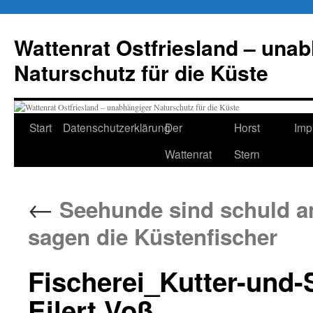
Zum
Inhalt
Wattenrat Ostfriesland – una
springen
Naturschutz für die Küste
Start
Datenschutzerklärung
Der
Horst
Imp
Wattenrat
Stern
←
Seehunde sind schuld am
sagen die Küstenfischer
Fischerei_Kutter-und-
Eilert Voß