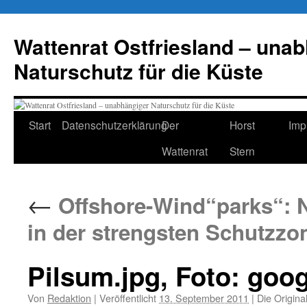
Zum
Inhalt
Wattenrat Ostfriesland – una
springen
Naturschutz für die Küste
Start
Datenschutzerklärung
Der
Horst
Imp
Wattenrat
Stern
←
Offshore-Wind“parks“:
in der strengsten Schutzzo
Pilsum.jpg, Foto: goog
Von
Redaktion
|
Veröffentlicht
13. September 2011
|
Die Origina