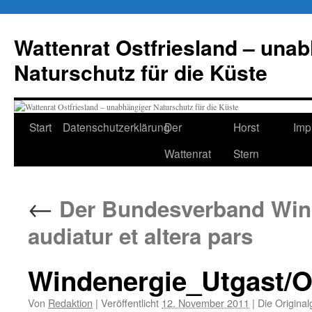
Zum
Inhalt
Wattenrat Ostfriesland – una
springen
Naturschutz für die Küste
Start
Datenschutzerklärung
Der
Horst
Imp
Wattenrat
Stern
←
Der Bundesverband Winde
audiatur et altera pars
Windenergie_Utgast/Os
Von
Redaktion
|
Veröffentlicht
12. November 2011
|
Die Original