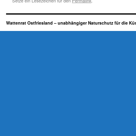
Setze ein Lesezeichen für den
Permalink
.
Wattenrat Ostfriesland – unabhängiger Naturschutz für die Kü