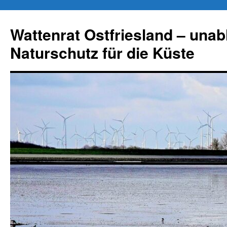
Zum
Inhalt
Wattenrat Ostfriesland – una
springen
Naturschutz für die Küste