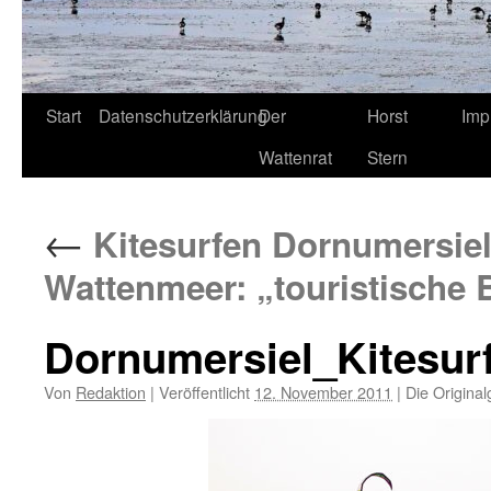
Start
Datenschutzerklärung
Der
Horst
Imp
Wattenrat
Stern
←
Kitesurfen Dornumersiel:
Wattenmeer: „touristische
Dornumersiel_Kitesur
Von
Redaktion
|
Veröffentlicht
12. November 2011
|
Die Original