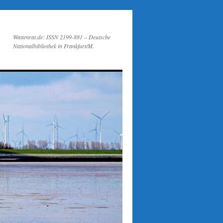
Wattenrat.de: ISSN 2199-881 – Deutsche
Nationalbibliothek in Frankfurt/M.