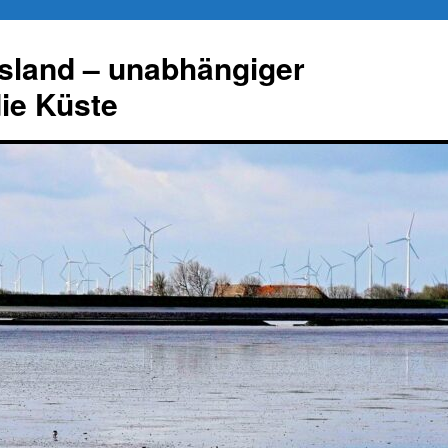
esland – unabhängiger
die Küste