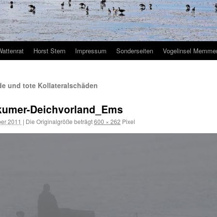
Wattenrat
Horst Stern
Impressum
Sonderseiten
Vogelinsel Memmer
e und tote Kollateralschäden
kumer-Deichvorland_Ems
er 2011
|
Die Originalgröße beträgt
600 × 262
Pixel