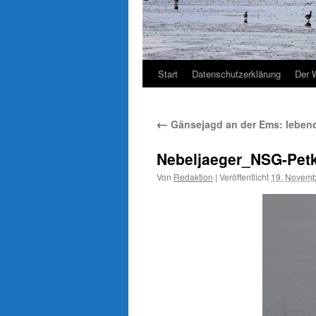
Start
Datenschutzerklärung
Der 
←
Gänsejagd an der Ems: lebend
Nebeljaeger_NSG-Pet
Von
Redaktion
|
Veröffentlicht
19. Novemb