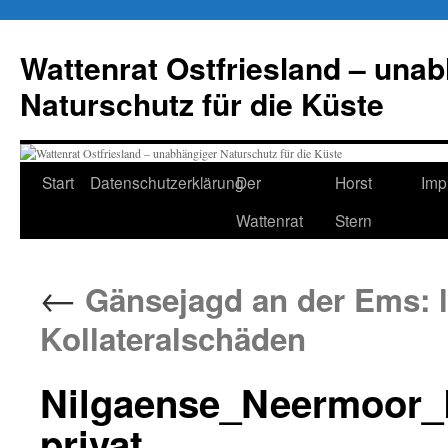
Zum
Inhalt
Wattenrat Ostfriesland – una
springen
Naturschutz für die Küste
Start
Datenschutzerklärung
Der
Horst
Imp
Wattenrat
Stern
←
Gänsejagd an der Ems: l
Kollateralschäden
Nilgaense_Neermoor_
privat