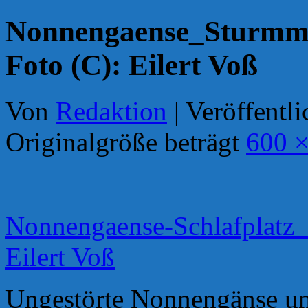
Nonnengaense_Sturmm
Foto (C): Eilert Voß
Von
Redaktion
|
Veröffentli
Originalgröße beträgt
600 ×
Nonnengaense-Schlafplatz_
Eilert Voß
Ungestörte Nonnengänse 