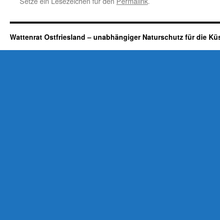
Setze ein Lesezeichen für den
Permalink
.
Wattenrat Ostfriesland – unabhängiger Naturschutz für die Kü