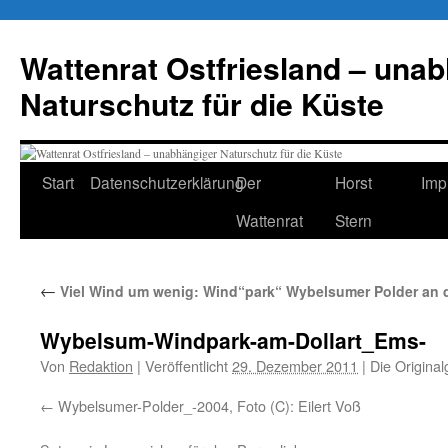
Zum
Inhalt
Wattenrat Ostfriesland – una
springen
Naturschutz für die Küste
Start
Datenschutzerklärung
Der
Horst
Imp
Wattenrat
Stern
←
Viel Wind um wenig: Wind“park“ Wybelsumer Polder an 
Wybelsum-Windpark-am-Dollart_Ems-
Von
Redaktion
|
Veröffentlicht
29. Dezember 2011
|
Die Original
Wybelsumer-Polder_-2004, Foto (C): Eilert Voß