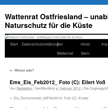
Zum
Inhalt
Wattenrat Ostfriesland – una
springen
Naturschutz für die Küste
Start
Datenschutzerklärung
Der
Horst
Imp
Wattenrat
Stern
←
Winter ade?
Ems_Eis_Feb2012_ Foto (C): Eilert Voß
Von
Redaktion
|
Veröffentlicht
4. Februar 2012
|
Die Originalgrö
Eis_Dornumersiel_02Febr2012, Foto (C): Knake