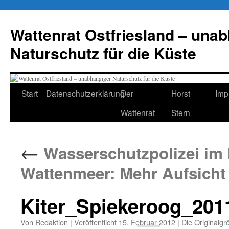
Zum
Inhalt
Wattenrat Ostfriesland – una
springen
Naturschutz für die Küste
Start
Datenschutzerklärung
Der
Horst
Imp
Wattenrat
Stern
←
Wasserschutzpolizei im 
Wattenmeer: Mehr Aufsicht
Kiter_Spiekeroog_201
Von
Redaktion
|
Veröffentlicht
15. Februar 2012
|
Die Originalgr