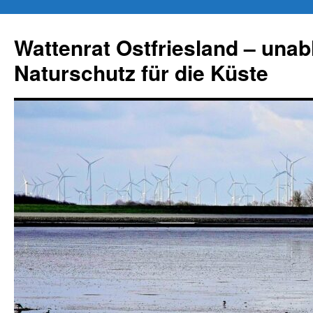
Zum
Inhalt
Wattenrat Ostfriesland – una
springen
Naturschutz für die Küste