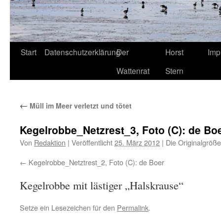
Start
Datenschutzerklärung
Der
Horst
Imp
Wattenrat
Stern
←
Müll im Meer verletzt und tötet
Kegelrobbe_Netzrest_3, Foto (C): de Bo
Von
Redaktion
|
Veröffentlicht
25. März 2012
|
Die Originalgröße
Kegelrobbe_Netztrest_2, Foto (C): de Boer
Kegelrobbe mit lästiger „Halskrause“
Setze ein Lesezeichen für den
Permalink
.