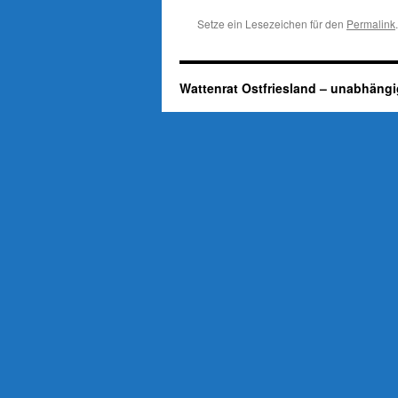
Setze ein Lesezeichen für den
Permalink
.
Wattenrat Ostfriesland – unabhängi