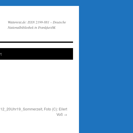
Wattenrat.de: ISSN 2199-881 – Deutsche
Nationalbibliothek in Frankfurt/M.
t
2_20Uhr19_Sommerzeit, Foto (C): Eilert
Voß