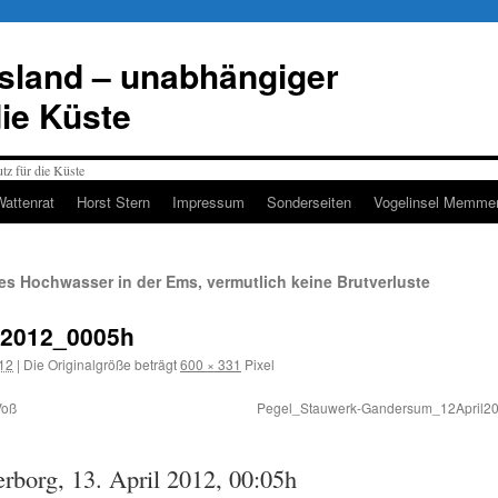
esland – unabhängiger
die Küste
Wattenrat
Horst Stern
Impressum
Sonderseiten
Vogelinsel Memmer
s Hochwasser in der Ems, vermutlich keine Brutverluste
l2012_0005h
012
|
Die Originalgröße beträgt
600 × 331
Pixel
Voß
Pegel_Stauwerk-Gandersum_12April201
erborg, 13. April 2012, 00:05h