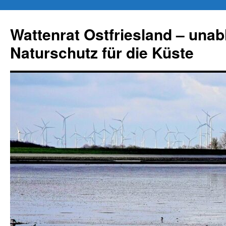
Zum
Inhalt
Wattenrat Ostfriesland – una
springen
Naturschutz für die Küste