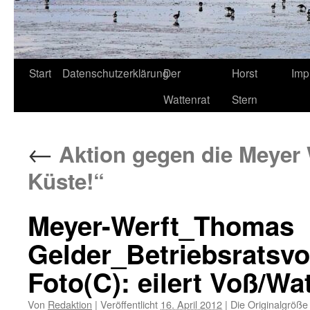
Start
Datenschutzerklärung
Der
Horst
Imp
Wattenrat
Stern
←
Aktion gegen die Meyer W
Küste!“
Meyer-Werft_Thomas
Gelder_Betriebsratsv
Foto(C): eilert Voß/Wa
Von
Redaktion
|
Veröffentlicht
16. April 2012
|
Die Originalgröße