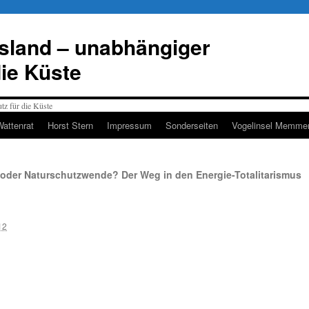
esland – unabhängiger
die Küste
Wattenrat
Horst Stern
Impressum
Sonderseiten
Vogelinsel Memmer
 oder Naturschutzwende? Der Weg in den Energie-Totalitarismus
12