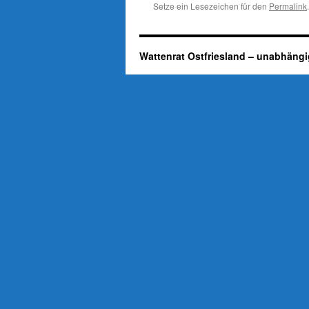
Setze ein Lesezeichen für den
Permalink
.
Wattenrat Ostfriesland – unabhängi