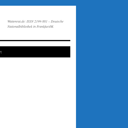
Wattenrat.de: ISSN 2199-881 – Deutsche
Nationalbibliothek in Frankfurt/M.
t