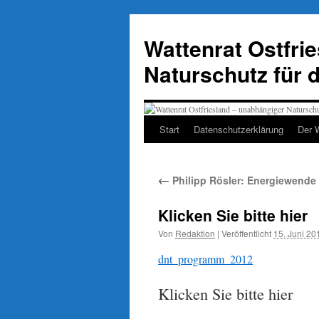
Zum
Inhalt
Wattenrat Ostfri
springen
Naturschutz für 
Start
Datenschutzerklärung
Der 
←
Philipp Rösler: Energiewende
Klicken Sie bitte hier
Von
Redaktion
|
Veröffentlicht
15. Juni 20
dnt_programm_2012
Klicken Sie bitte hier