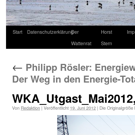
Start
Datenschutzerklärung
Der
Horst
Imp
Wattenrat
Stern
←
Philipp Rösler: Energi
Der Weg in den Energie-Tot
WKA_Utgast_Mai2012, 
Von
Redaktion
|
Veröffentlicht
19. Juni 2012
|
Die Originalgröße 