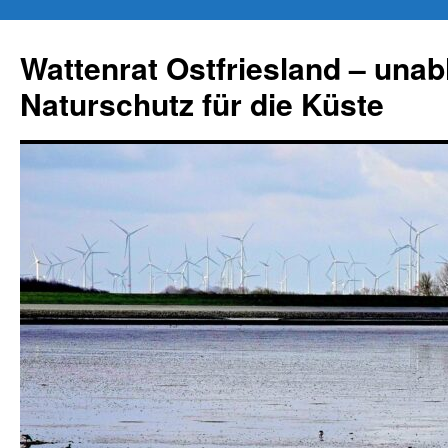
Zum
Inhalt
Wattenrat Ostfriesland – una
springen
Naturschutz für die Küste