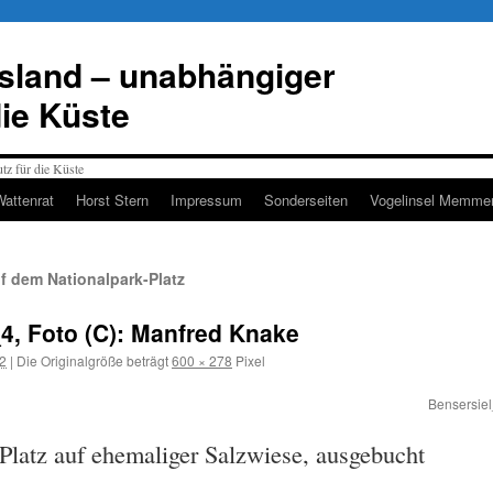
esland – unabhängiger
die Küste
Wattenrat
Horst Stern
Impressum
Sonderseiten
Vogelinsel Memmer
f dem Nationalpark-Platz
4, Foto (C): Manfred Knake
12
|
Die Originalgröße beträgt
600 × 278
Pixel
Bensersiel
-Platz auf ehemaliger Salzwiese, ausgebucht