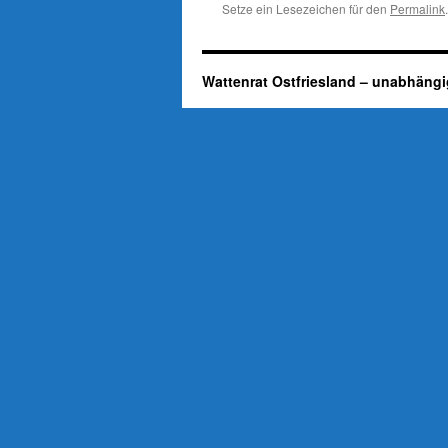
Setze ein Lesezeichen für den
Permalink
.
Wattenrat Ostfriesland – unabhängi