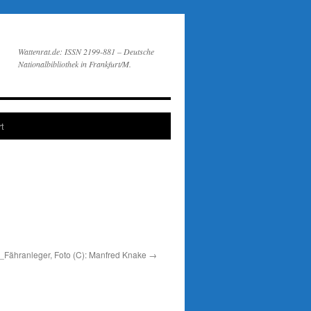
Wattenrat.de: ISSN 2199-881 – Deutsche
Nationalbibliothek in Frankfurt/M.
t
_Fähranleger, Foto (C): Manfred Knake