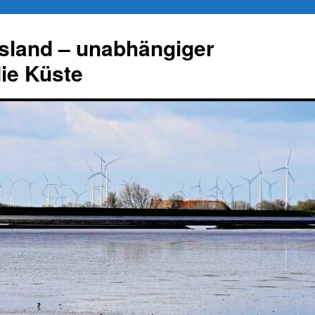
esland – unabhängiger
die Küste