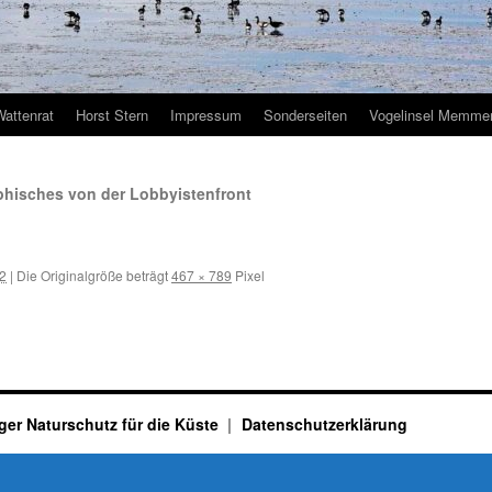
Wattenrat
Horst Stern
Impressum
Sonderseiten
Vogelinsel Memmer
phisches von der Lobbyistenfront
12
|
Die Originalgröße beträgt
467 × 789
Pixel
ger Naturschutz für die Küste
Datenschutzerklärung