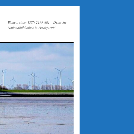
Wattenrat.de: ISSN 2199-881 – Deutsche
Nationalbibliothek in Frankfurt/M.