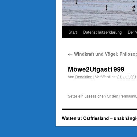
Start
Datenschutzerklärung
Der 
←
Windkraft und Vögel: Philoso
Möwe2Utgast1999
Von
Redaktion
|
Veröffentlicht
31. Juli 20
Setze ein Lesezeichen für den
Permalink
.
Wattenrat Ostfriesland – unabhängi