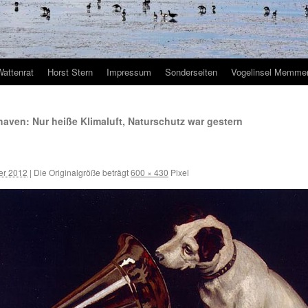
Wattenrat
Horst Stern
Impressum
Sonderseiten
Vogelinsel Memmer
aven: Nur heiße Klimaluft, Naturschutz war gestern
er 2012
|
Die Originalgröße beträgt
600 × 430
Pixel