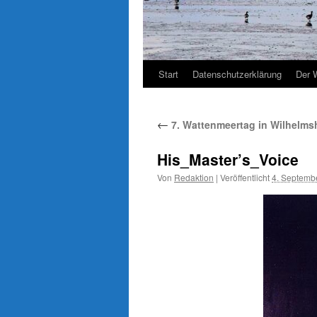
Start
Datenschutzerklärung
Der 
←
7. Wattenmeertag in Wilhelmsh
His_Master’s_Voice
Von
Redaktion
|
Veröffentlicht
4. Septemb