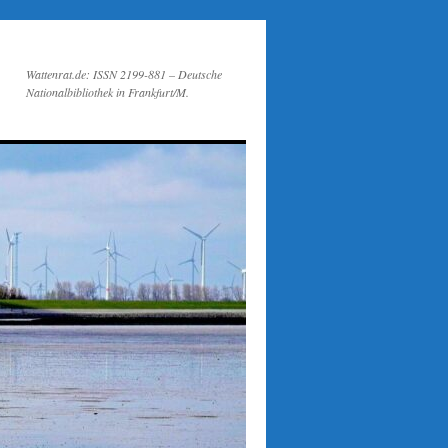
Wattenrat.de: ISSN 2199-881 – Deutsche
Nationalbibliothek in Frankfurt/M.