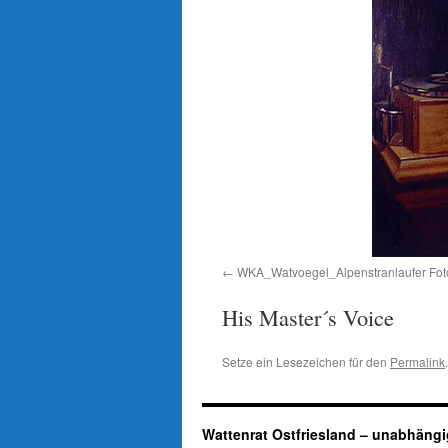
WKA_Watvoegel_Alpenstranlaufer Foto 
His Master´s Voice
Setze ein Lesezeichen für den
Permalink
.
Wattenrat Ostfriesland – unabhängi