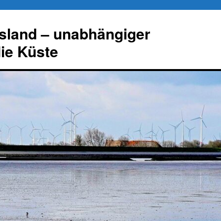
esland – unabhängiger
die Küste