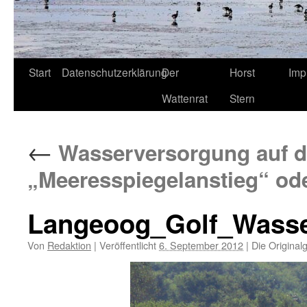
Start
Datenschutzerklärung
Der
Horst
Imp
Wattenrat
Stern
←
Wasserversorgung auf de
„Meeresspiegelanstieg“ o
Langeoog_Golf_Wasser
Von
Redaktion
|
Veröffentlicht
6. September 2012
|
Die Original