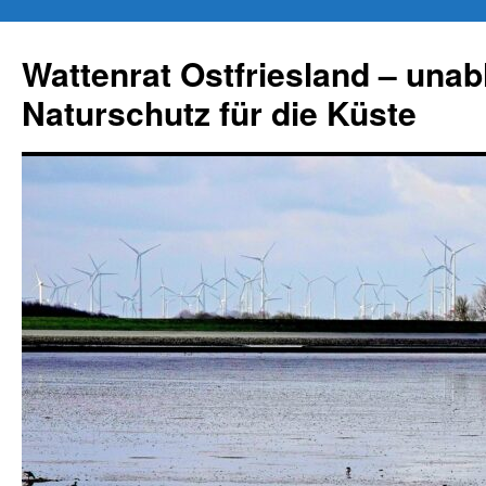
Zum
Inhalt
Wattenrat Ostfriesland – una
springen
Naturschutz für die Küste