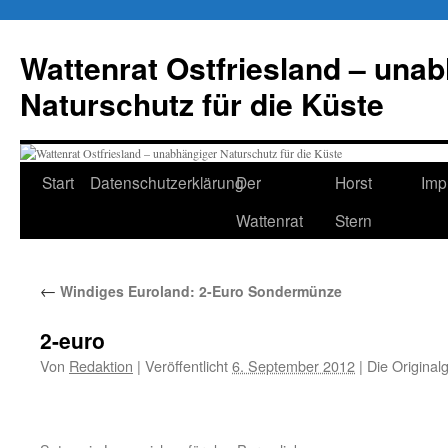
Zum
Inhalt
Wattenrat Ostfriesland – una
springen
Naturschutz für die Küste
Start
Datenschutzerklärung
Der
Horst
Imp
Wattenrat
Stern
←
Windiges Euroland: 2-Euro Sondermünze
2-euro
Von
Redaktion
|
Veröffentlicht
6. September 2012
|
Die Original