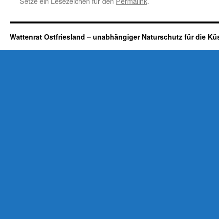
Setze ein Lesezeichen für den
Permalink
.
Wattenrat Ostfriesland – unabhängiger Naturschutz für die Kü