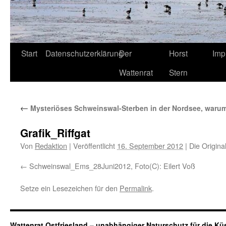
Start
Datenschutzerklärung
Der
Horst
Imp
Wattenrat
Stern
←
Mysteriöses Schweinswal-Sterben in der Nordsee, waru
Grafik_Riffgat
Von
Redaktion
|
Veröffentlicht
16. September 2012
|
Die Origina
Schweinswal_Ems_28Juni2012, Foto(C): Eilert Voß
Setze ein Lesezeichen für den
Permalink
.
Wattenrat Ostfriesland – unabhängiger Naturschutz für die Kü