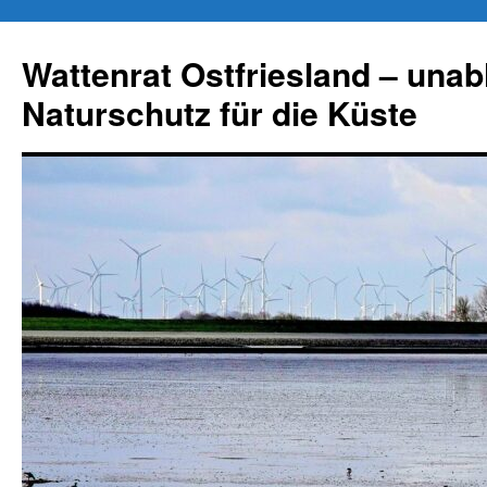
Zum
Inhalt
Wattenrat Ostfriesland – una
springen
Naturschutz für die Küste