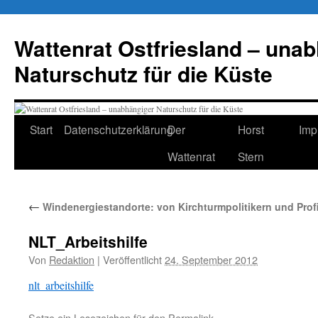
Zum
Inhalt
Wattenrat Ostfriesland – una
springen
Naturschutz für die Küste
Start
Datenschutzerklärung
Der
Horst
Imp
Wattenrat
Stern
←
Windenergiestandorte: von Kirchturmpolitikern und Profi
NLT_Arbeitshilfe
Von
Redaktion
|
Veröffentlicht
24. September 2012
nlt_arbeitshilfe
Setze ein Lesezeichen für den
Permalink
.