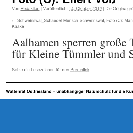
Von
Redaktion
|
Veröffentlicht
14. Oktober 2012
|
Die Originalgr
Schweinswal_Schaedel-Mensch-Schweinswal, Foto (C): Man
Kaake
Aalhamen sperren große T
für Kleine Tümmler und 
Setze ein Lesezeichen für den
Permalink
.
Wattenrat Ostfriesland – unabhängiger Naturschutz für die Kü