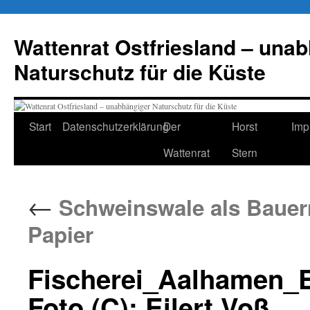
Zum
Inhalt
Wattenrat Ostfriesland – una
springen
Naturschutz für die Küste
Start
Datenschutzerklärung
Der
Horst
Imp
Wattenrat
Stern
←
Schweinswale als Bauern
Papier
Fischerei_Aalhamen_
Foto (C): Eilert Voß