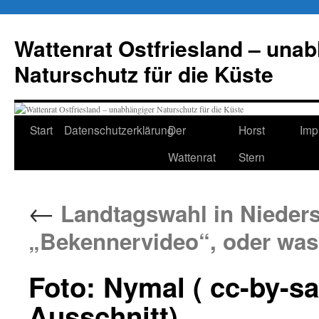
Zum
Inhalt
Wattenrat Ostfriesland – una
springen
Naturschutz für die Küste
Start
Datenschutzerklärung
Der
Horst
Imp
Wattenrat
Stern
←
Landtagswahl in Nieder
„Bekennervideo“, oder was 
Foto: Nymal ( cc-by-
Ausschnitt)