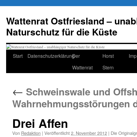
Zum
Inhalt
Wattenrat Ostfriesland – una
springen
Naturschutz für die Küste
Start
Datenschutzerklärung
Der
Horst
Imp
Wattenrat
Stern
←
Schweinswale und Offsh
Wahrnehmungsstörungen d
Drei Affen
Von
Redaktion
|
Veröffentlicht
2. November 2012
|
Die Originalg