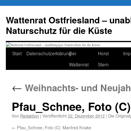
Zum
Inhalt
Wattenrat Ostfriesland – una
springen
Naturschutz für die Küste
Start
Datenschutzerklärung
Der
Horst
Imp
Wattenrat
Stern
←
Weihnachts- und Neuja
Pfau_Schnee, Foto (C
Von
Redaktion
|
Veröffentlicht
22. Dezember 2012
|
Die Original
Pfau_Schnee, Foto (C): Manfred Knake