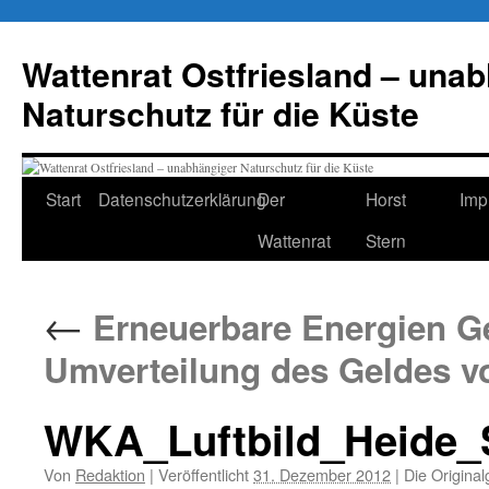
Zum
Inhalt
Wattenrat Ostfriesland – una
springen
Naturschutz für die Küste
Start
Datenschutzerklärung
Der
Horst
Imp
Wattenrat
Stern
←
Erneuerbare Energien Ges
Umverteilung des Geldes v
WKA_Luftbild_Heide_S
Von
Redaktion
|
Veröffentlicht
31. Dezember 2012
|
Die Original