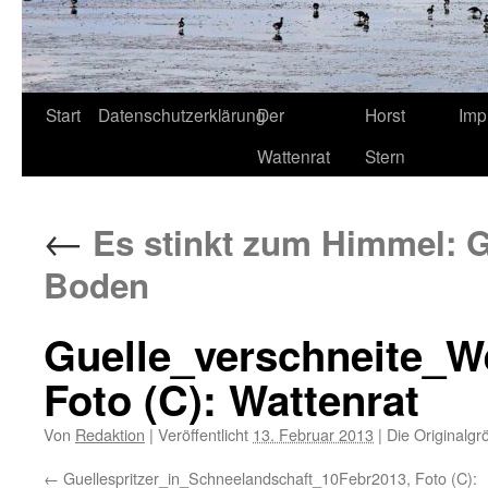
Start
Datenschutzerklärung
Der
Horst
Imp
Wattenrat
Stern
←
Es stinkt zum Himmel: G
Boden
Guelle_verschneite_W
Foto (C): Wattenrat
Von
Redaktion
|
Veröffentlicht
13. Februar 2013
|
Die Originalgr
Guellespritzer_in_Schneelandschaft_10Febr2013, Foto (C):