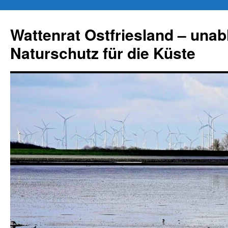
Zum
Inhalt
Wattenrat Ostfriesland – una
springen
Naturschutz für die Küste