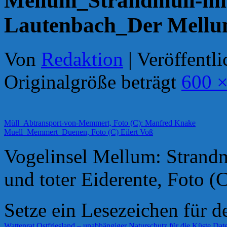
Mellum_Strandmüll-mit-
Lautenbach_Der Mellu
Von
Redaktion
|
Veröffentli
Originalgröße beträgt
600 ×
Müll_Abtransport-von-Memmert, Foto (C): Manfred Knake
Muell_Memmert_Duenen, Foto (C) Eilert Voß
Vogelinsel Mellum: Strandm
und toter Eiderente, Foto 
Setze ein Lesezeichen für 
Wattenrat Ostfriesland – unabhängiger Naturschutz für die Küste
Date