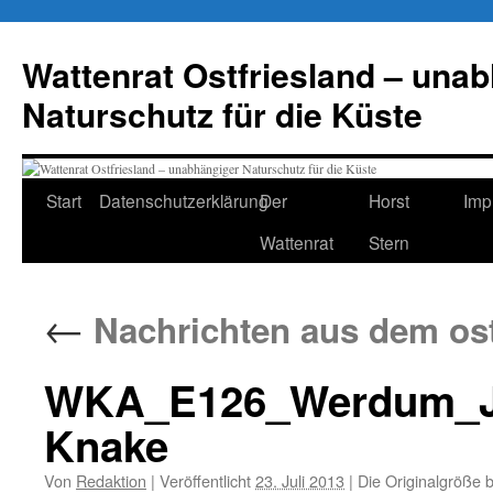
Zum
Inhalt
Wattenrat Ostfriesland – una
springen
Naturschutz für die Küste
Start
Datenschutzerklärung
Der
Horst
Imp
Wattenrat
Stern
←
Nachrichten aus dem os
WKA_E126_Werdum_Jul
Knake
Von
Redaktion
|
Veröffentlicht
23. Juli 2013
|
Die Originalgröße 