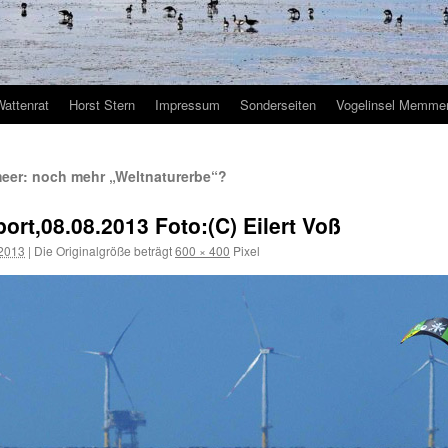
Wattenrat
Horst Stern
Impressum
Sonderseiten
Vogelinsel Memmer
er: noch mehr „Weltnaturerbe“?
rt,08.08.2013 Foto:(C) Eilert Voß
 2013
|
Die Originalgröße beträgt
600 × 400
Pixel