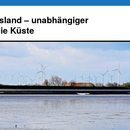
esland – unabhängiger
die Küste