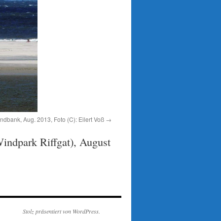
bank, Aug. 2013, Foto (C): Eilert Voß
indpark Riffgat), August
Stolz präsentiert von WordPress.