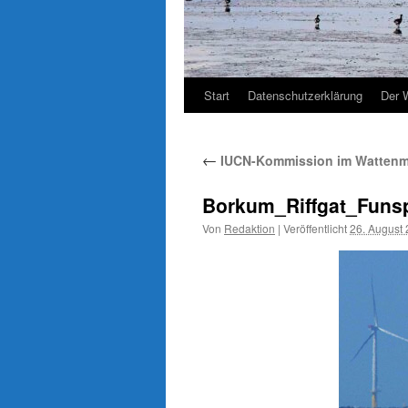
Start
Datenschutzerklärung
Der 
←
IUCN-Kommission im Wattenme
Borkum_Riffgat_Funspo
Von
Redaktion
|
Veröffentlicht
26. August