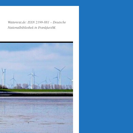
Wattenrat.de: ISSN 2199-881 – Deutsche
Nationalbibliothek in Frankfurt/M.