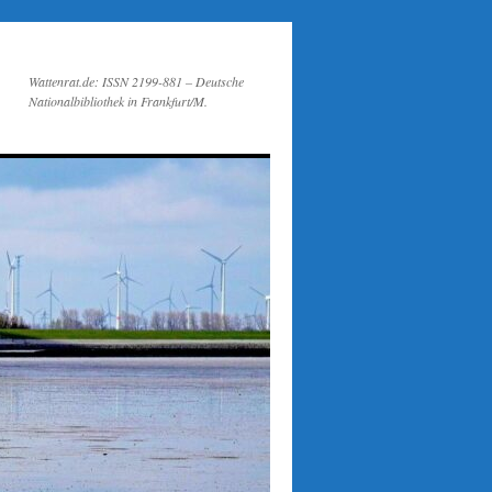
Wattenrat.de: ISSN 2199-881 – Deutsche
Nationalbibliothek in Frankfurt/M.