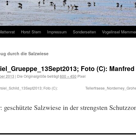
Wattenrat
Horst Stern
Impressum
Sonderseiten
Vogelinsel Memmer
eug durch die Salzwiese
el_Grueppe_13Sept2013; Foto (C): Manfred
ber 2013
|
Die Originalgröße beträgt
600 × 450
Pixel
iel_Schild_13Sept2013; Foto (C):
Tellerfraese_Norderney_Groh
r: geschützte Salzwiese in der strengsten Schutzzo