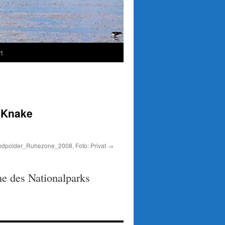
t
 Knake
edpolder_Ruhezone_2008, Foto: Privat
ne des Nationalparks