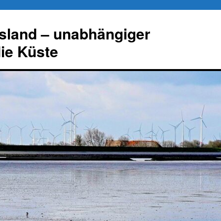
esland – unabhängiger
die Küste