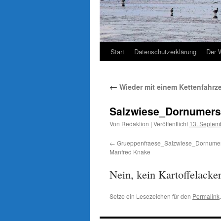
Start
Datenschutzerklärung
Der 
←
Wieder mit einem Kettenfahrz
Salzwiese_Dornumersi
Von
Redaktion
|
Veröffentlicht
13. Septem
Grueppenfraese_Salzwiese_Dornumers
Manfred Knake
Nein, kein Kartoffelacke
Setze ein Lesezeichen für den
Permalink
.