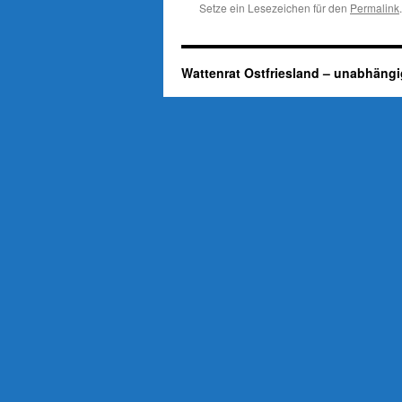
Setze ein Lesezeichen für den
Permalink
.
Wattenrat Ostfriesland – unabhängi