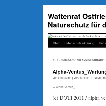
Zum
Inhalt
Wattenrat Ostfri
springen
Naturschutz für 
Start
Datenschutzerklärung
Der 
←
Bundesamt für Seeschifffahrt 
Alpha-Ventus_Wartung
Von
Redaktion
|
Veröffentlicht
1. Novembe
Alpha Ventus_
(c) DOTI 2011 / alpha ve