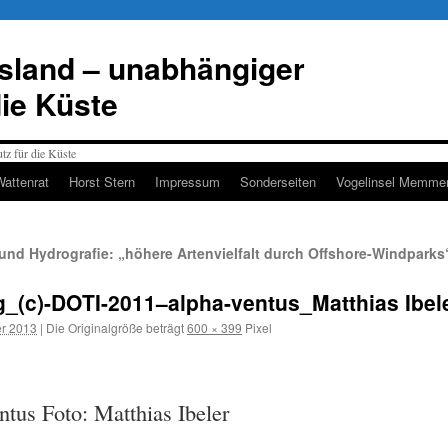
esland – unabhängiger
die Küste
Wattenrat
Horst Stern
Impressum
Sonderseiten
Vogelinsel Memmer
und Hydrografie: „höhere Artenvielfalt durch Offshore-Windparks
_(c)-DOTI-2011–alpha-ventus_Matthias Ibel
r 2013
|
Die Originalgröße beträgt
600 × 399
Pixel
ntus Foto: Matthias Ibeler