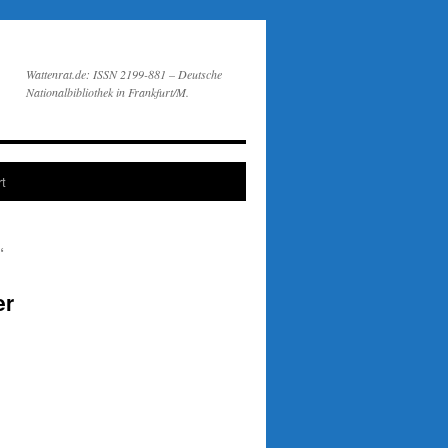
Wattenrat.de: ISSN 2199-881 – Deutsche
Nationalbibliothek in Frankfurt/M.
t
“
er