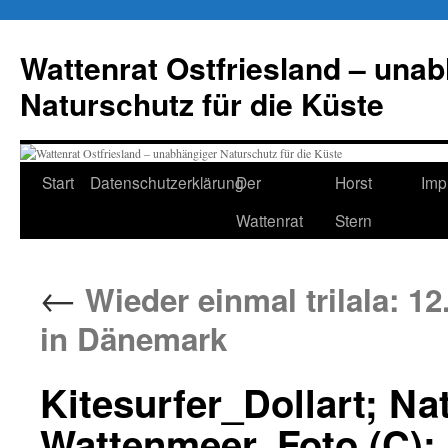
Zum
Inhalt
Wattenrat Ostfriesland – una
springen
Naturschutz für die Küste
Start
Datenschutzerklärung
Der
Horst
Imp
Wattenrat
Stern
←
Wieder einmal trilala: 12
in Dänemark
Kitesurfer_Dollart; Na
Wattenmeer, Foto (C): 