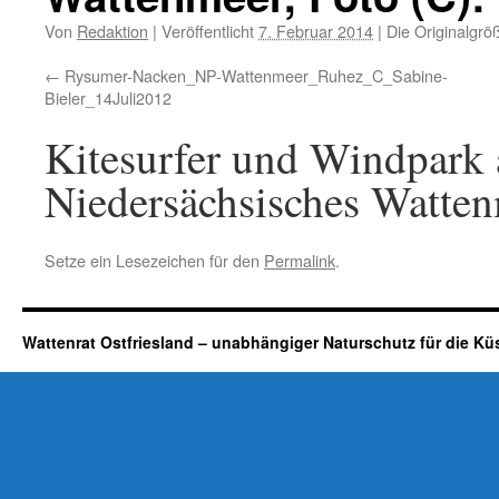
Von
Redaktion
|
Veröffentlicht
7. Februar 2014
|
Die Originalgrö
Rysumer-Nacken_NP-Wattenmeer_Ruhez_C_Sabine-
Bieler_14Juli2012
Kitesurfer und Windpark 
Niedersächsisches Watte
Setze ein Lesezeichen für den
Permalink
.
Wattenrat Ostfriesland – unabhängiger Naturschutz für die Kü