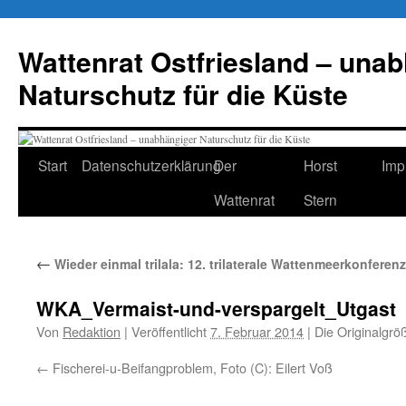
Zum
Inhalt
Wattenrat Ostfriesland – una
springen
Naturschutz für die Küste
Start
Datenschutzerklärung
Der
Horst
Imp
Wattenrat
Stern
←
Wieder einmal trilala: 12. trilaterale Wattenmeerkonferen
WKA_Vermaist-und-verspargelt_Utgast
Von
Redaktion
|
Veröffentlicht
7. Februar 2014
|
Die Originalgrö
Fischerei-u-Beifangproblem, Foto (C): Eilert Voß