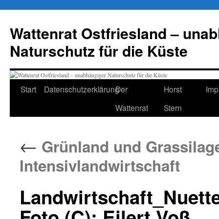
Zum
Inhalt
Wattenrat Ostfriesland – una
springen
Naturschutz für die Küste
Start
Datenschutzerklärung
Der
Horst
Imp
Wattenrat
Stern
←
Grünland und Grassilag
Intensivlandwirtschaft
Landwirtschaft_Nuet
Foto (C): Eilert Voß