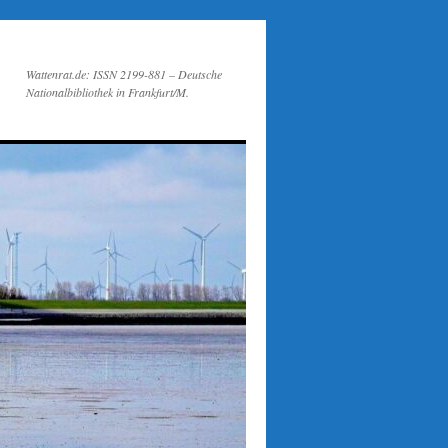
Wattenrat.de: ISSN 2199-881 – Deutsche
Nationalbibliothek in Frankfurt/M.