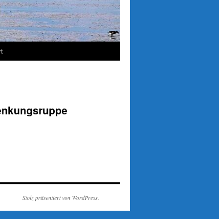
t
enkungsruppe
Stolz präsentiert von WordPress.