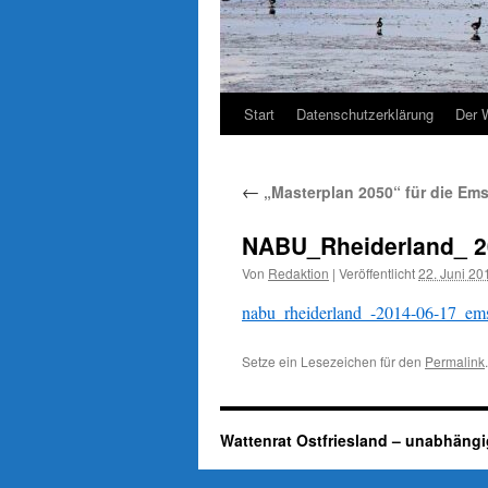
Start
Datenschutzerklärung
Der 
←
„Masterplan 2050“ für die Em
NABU_Rheiderland_ 2
Von
Redaktion
|
Veröffentlicht
22. Juni 20
nabu_rheiderland_-2014-06-17_ems
Setze ein Lesezeichen für den
Permalink
.
Wattenrat Ostfriesland – unabhängi