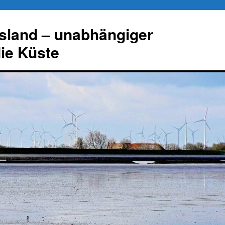
esland – unabhängiger
die Küste