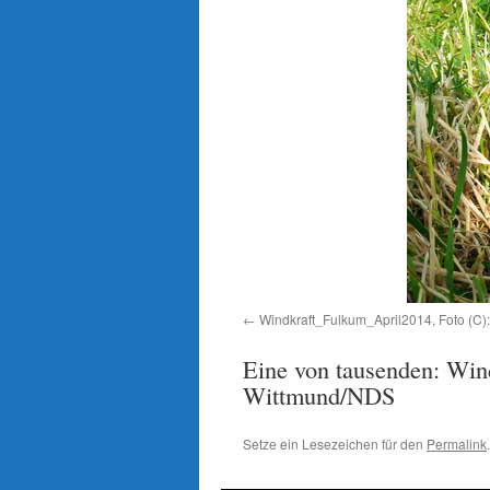
Windkraft_Fulkum_April2014, Foto (C)
Eine von tausenden: Win
Wittmund/NDS
Setze ein Lesezeichen für den
Permalink
.