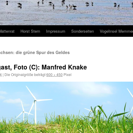
Wattenrat
Horst Stern
Impressum
Sonderseiten
Vogelinsel Memmer
achsen: die grüne Spur des Geldes
t, Foto (C): Manfred Knake
14
|
Die Originalgröße beträgt
600 × 450
Pixel