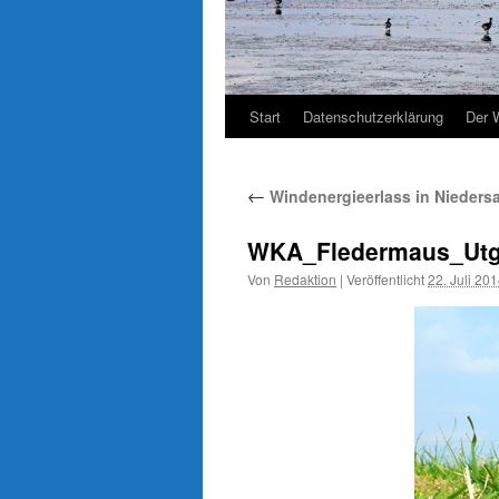
Start
Datenschutzerklärung
Der 
←
Windenergieerlass in Nieders
WKA_Fledermaus_Utgas
Von
Redaktion
|
Veröffentlicht
22. Juli 20