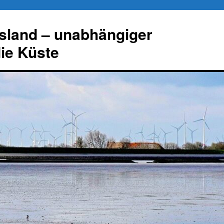
esland – unabhängiger
die Küste