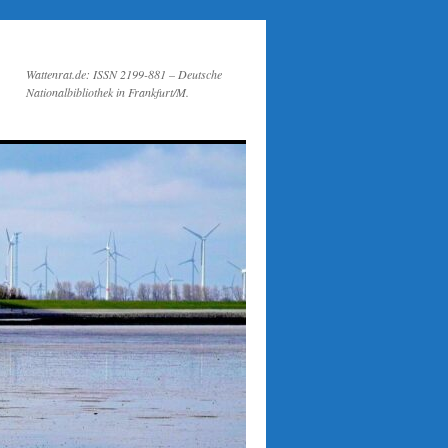
Wattenrat.de: ISSN 2199-881 – Deutsche
Nationalbibliothek in Frankfurt/M.