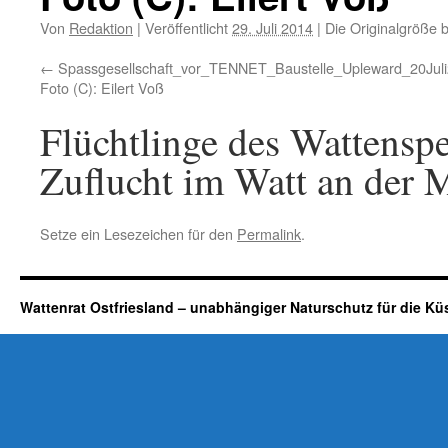
Von
Redaktion
|
Veröffentlicht
29. Juli 2014
|
Die Originalgröße 
Spassgesellschaft_vor_TENNET_Baustelle_Upleward_20Juli
Foto (C): Eilert Voß
Flüchtlinge des Wattensp
Zuflucht im Watt an der 
Setze ein Lesezeichen für den
Permalink
.
Wattenrat Ostfriesland – unabhängiger Naturschutz für die Kü