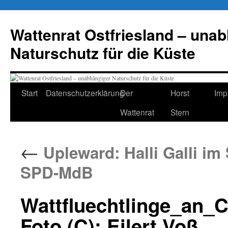
Zum
Inhalt
Wattenrat Ostfriesland – una
springen
Naturschutz für die Küste
Start
Datenschutzerklärung
Der
Horst
Imp
Wattenrat
Stern
←
Upleward: Halli Galli im
SPD-MdB
Wattfluechtlinge_an_
Foto (C): Eilert Voß