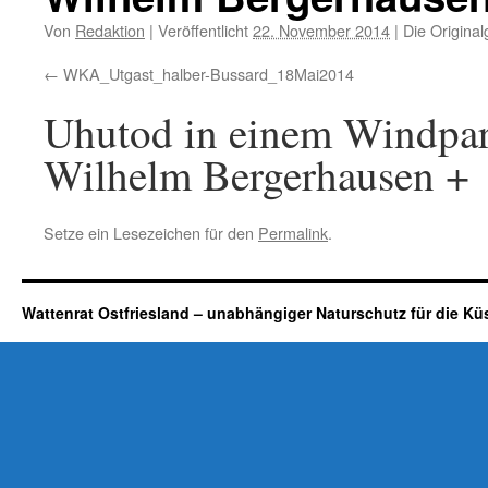
Von
Redaktion
|
Veröffentlicht
22. November 2014
|
Die Original
WKA_Utgast_halber-Bussard_18Mai2014
Uhutod in einem Windpark
Wilhelm Bergerhausen +
Setze ein Lesezeichen für den
Permalink
.
Wattenrat Ostfriesland – unabhängiger Naturschutz für die Kü