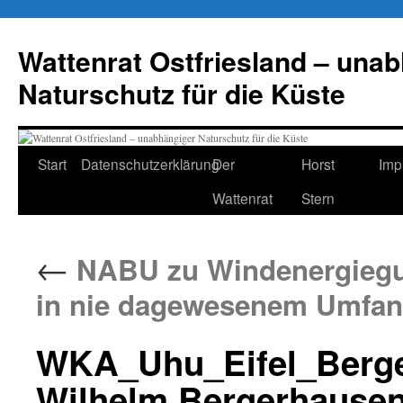
Zum
Inhalt
Wattenrat Ostfriesland – una
springen
Naturschutz für die Küste
Start
Datenschutzerklärung
Der
Horst
Imp
Wattenrat
Stern
←
NABU zu Windenergiegut
in nie dagewesenem Umfa
WKA_Uhu_Eifel_Berge
Wilhelm Bergerhausen