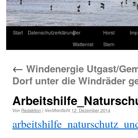
Start
Datenschutzerklärung
Der
Horst
Imp
Wattenrat
Stern
←
Windenergie Utgast/Gem
Dorf unter die Windräder ge
Arbeitshilfe_Natursc
Von
Redaktion
|
Veröffentlicht
12. Dezember 2014
arbeitshilfe_naturschutz_u