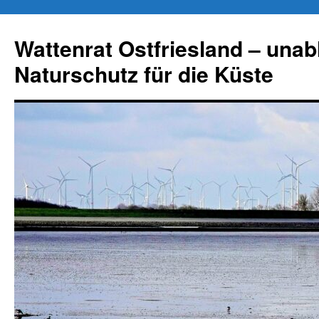
Zum
Inhalt
Wattenrat Ostfriesland – una
springen
Naturschutz für die Küste