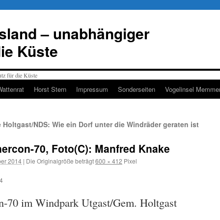
esland – unabhängiger
die Küste
Wattenrat
Horst Stern
Impressum
Sonderseiten
Vogelinsel Memmer
oltgast/NDS: Wie ein Dorf unter die Windräder geraten ist
ercon-70, Foto(C): Manfred Knake
er 2014
|
Die Originalgröße beträgt
600 × 412
Pixel
4
n-70 im Windpark Utgast/Gem. Holtgast