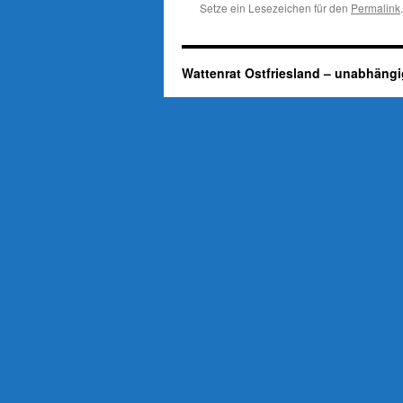
Setze ein Lesezeichen für den
Permalink
.
Wattenrat Ostfriesland – unabhängi