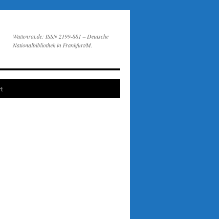
Wattenrat.de: ISSN 2199-881 – Deutsche
Nationalbibliothek in Frankfurt/M.
t