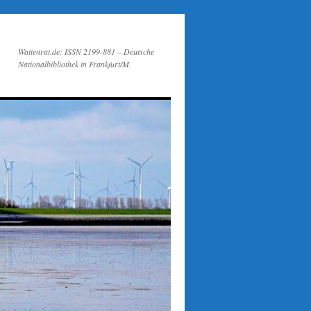
Wattenrat.de: ISSN 2199-881 – Deutsche
Nationalbibliothek in Frankfurt/M.