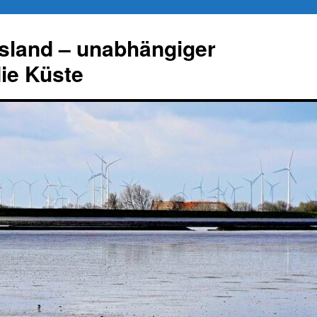
esland – unabhängiger
die Küste