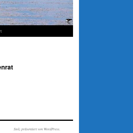
t
enrat
Stolz präsentiert von WordPress.