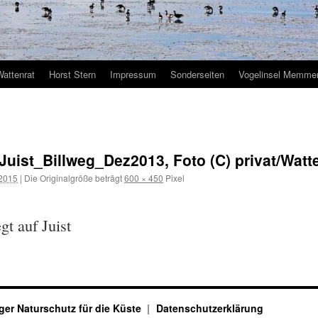
Wattenrat
Horst Stern
Impressum
Sonderseiten
Vogelinsel Memmer
uist_Billweg_Dez2013, Foto (C) privat/Watt
 2015
|
Die Originalgröße beträgt
600 × 450
Pixel
gt auf Juist
ger Naturschutz für die Küste
Datenschutzerklärung