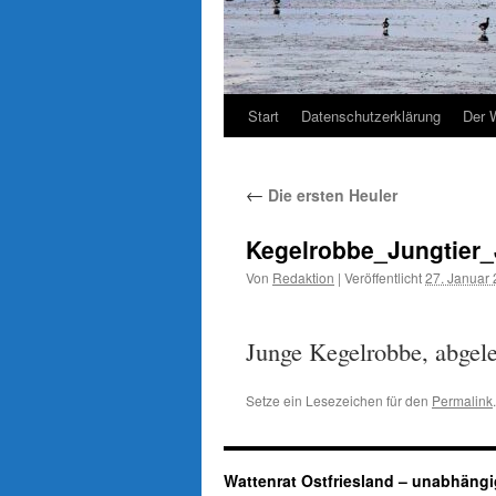
Start
Datenschutzerklärung
Der 
←
Die ersten Heuler
Kegelrobbe_Jungtier_J
Von
Redaktion
|
Veröffentlicht
27. Januar
Junge Kegelrobbe, abgele
Setze ein Lesezeichen für den
Permalink
.
Wattenrat Ostfriesland – unabhängi