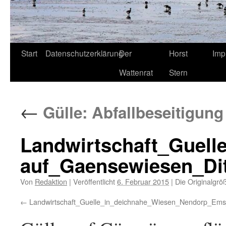
Start
Datenschutzerklärung
Der
Horst
Imp
Wattenrat
Stern
←
Gülle: Abfallbeseitigung
Landwirtschaft_Guelle
auf_Gaensewiesen_Di
Von
Redaktion
|
Veröffentlicht
6. Februar 2015
|
Die Originalgrö
Landwirtschaft_Guelle_in_deichnahe_Wiesen_Nendorp_Em