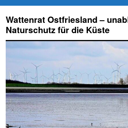
Zum
Inhalt
Wattenrat Ostfriesland – una
springen
Naturschutz für die Küste