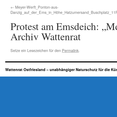
Meyer-Werft_Ponton-aus-
Danzig_auf_der_Ems_in_Höhe_Hatzumersand_Buschplatz_11
Protest am Emsdeich: „Me
Archiv Wattenrat
Setze ein Lesezeichen für den
Permalink
.
Wattenrat Ostfriesland – unabhängiger Naturschutz für die Kü