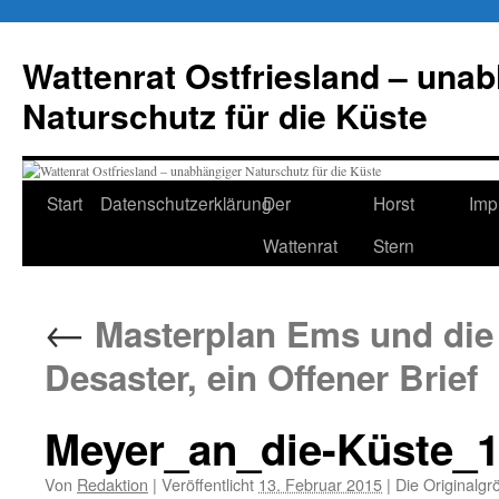
Zum
Inhalt
Wattenrat Ostfriesland – una
springen
Naturschutz für die Küste
Start
Datenschutzerklärung
Der
Horst
Imp
Wattenrat
Stern
←
Masterplan Ems und die
Desaster, ein Offener Brief
Meyer_an_die-Küste_1
Von
Redaktion
|
Veröffentlicht
13. Februar 2015
|
Die Originalgr