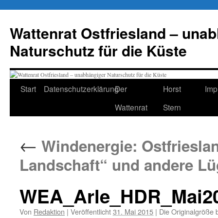
Zum
Inhalt
Wattenrat Ostfriesland – una
springen
Naturschutz für die Küste
Start
Datenschutzerklärung
Der
Horst
Imp
Wattenrat
Stern
←
Windenergie: Ostfrieslan
Landschaft“ und andere L
WEA_Arle_HDR_Mai2
Von
Redaktion
|
Veröffentlicht
31. Mai 2015
|
Die Originalgröße 